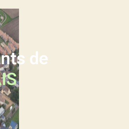
nts de
A
I
S