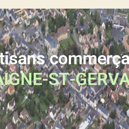
rtisans commerça
A
I
G
N
E
-
S
T
-
G
E
R
V