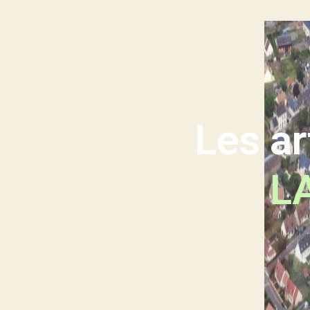
Les a
L